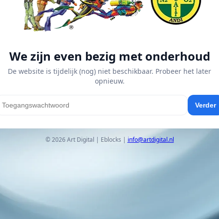
We zijn even bezig met onderhoud
De website is tijdelijk (nog) niet beschikbaar. Probeer het later
opnieuw.
Verder
© 2026 Art Digital | Eblocks |
info@artdigital.nl