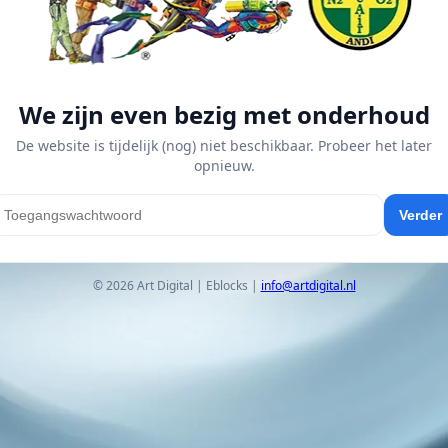
We zijn even bezig met onderhoud
De website is tijdelijk (nog) niet beschikbaar. Probeer het later
opnieuw.
Verder
© 2026 Art Digital | Eblocks |
info@artdigital.nl