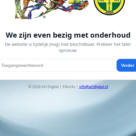
We zijn even bezig met onderhoud
De website is tijdelijk (nog) niet beschikbaar. Probeer het later
opnieuw.
Verder
© 2026 Art Digital | Eblocks |
info@artdigital.nl